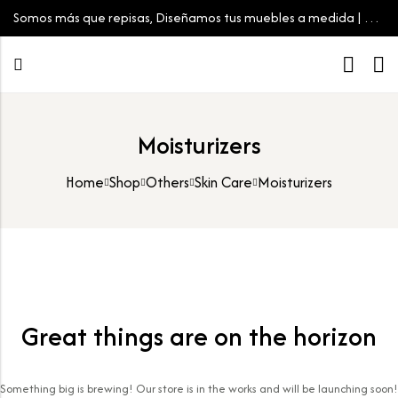
Somos más que repisas, Diseñamos tus muebles a medida | Tu
espacio, tu estilo
Moisturizers
Home
Shop
Others
Skin Care
Moisturizers
Great things are on the horizon
Something big is brewing! Our store is in the works and will be launching soon!