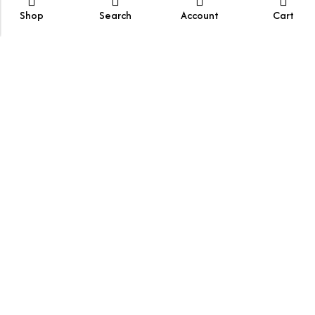
Shop
Search
Account
Cart
Carrera 99A #70-97 Bogota - Colombia
tu.repisa.co@gmail.com
313xxxxxxx
© 2026
turepisa
. Todos los derechos reservados.
Payment: