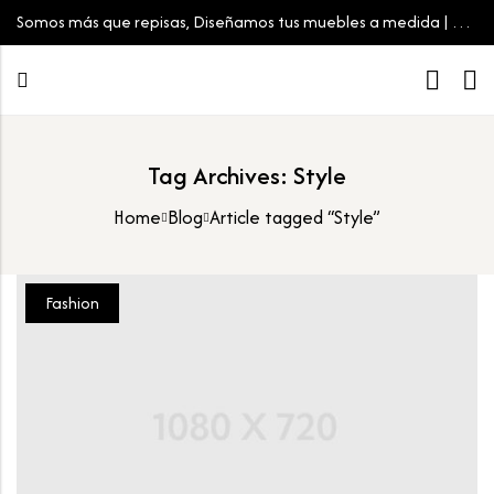
Somos más que repisas, Diseñamos tus muebles a medida | Tu
espacio, tu estilo
Tag Archives: Style
Home
Blog
Article tagged “Style”
Fashion