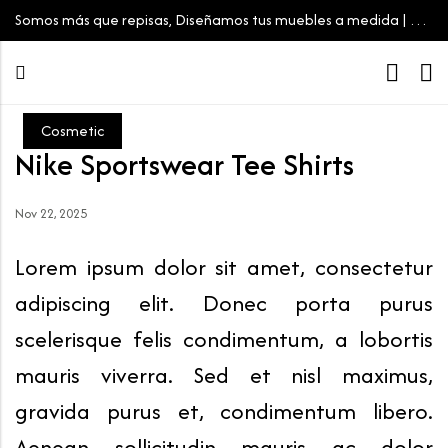
Somos más que repisas, Diseñamos tus muebles a medida | Tu
espacio, tu estilo
Cosmetic
Nike Sportswear Tee Shirts
Nov 22, 2025
Lorem ipsum dolor sit amet, consectetur
adipiscing elit. Donec porta purus
scelerisque felis condimentum, a lobortis
mauris viverra. Sed et nisl maximus,
gravida purus et, condimentum libero.
Aenean sollicitudin mauris ac dolor