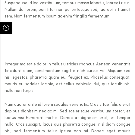
Suspendisse id leo vestibulum, tempus massa lobortis, laoreet risus.
Nullam dui lorem, porttitor non pellentesque sed, laoreet sit amet
sem. Nam fermentum ipsum ac enim fringilla fermentum
Integer molestie dolor in tellus ultricies rhoncus. Aenean venenatis
tincidunt diam, condimentum sagittis nibh cursus vel. Aliquam sed
nisi egestas, pharetra quam eu, feugiat ex. Phasellus consequat,
mauris eu sodales lacinia, est tellus vehicula dui, quis iaculis nisl
nulla non turpis.
Nam auctor ante id lorem sodales venenatis. Cras vitae felis a erat
dapibus dignissim nec ac mi. Sed scelerisque vestibulum tortor, et
luctus nisi hendrerit mattis. Donec at dignissim erat, et tempor
nulla. Cras suscipit, lacus quis pharetra congue, nisl diam congue
nisl, sed fermentum tellus ipsum non mi. Donec eget mauris