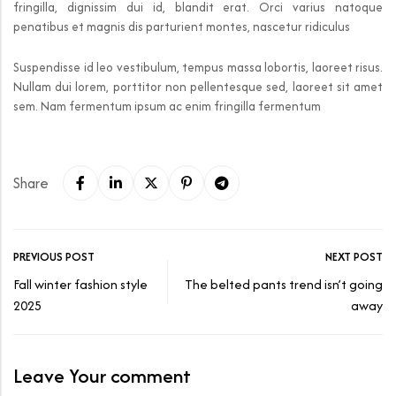
fringilla, dignissim dui id, blandit erat. Orci varius natoque
penatibus et magnis dis parturient montes, nascetur ridiculus
Suspendisse id leo vestibulum, tempus massa lobortis, laoreet risus.
Nullam dui lorem, porttitor non pellentesque sed, laoreet sit amet
sem. Nam fermentum ipsum ac enim fringilla fermentum
Share
PREVIOUS POST
NEXT POST
Fall winter fashion style
The belted pants trend isn’t going
2025
away
Leave Your comment