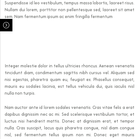
Suspendisse id leo vestibulum, tempus massa lobortis, laoreet risus.
Nullam dui lorem, porttitor non pellentesque sed, laoreet sit amet
sem. Nam fermentum ipsum ac enim fringilla fermentum
Integer molestie dolor in tellus ultricies rhoncus. Aenean venenatis
tincidunt diam, condimentum sagittis nibh cursus vel. Aliquam sed
nisi egestas, pharetra quam eu, feugiat ex. Phasellus consequat,
mauris eu sodales lacinia, est tellus vehicula dui, quis iaculis nisl
nulla non turpis.
Nam auctor ante id lorem sodales venenatis. Cras vitae felis a erat
dapibus dignissim nec ac mi. Sed scelerisque vestibulum tortor, et
luctus nisi hendrerit mattis. Donec at dignissim erat, et tempor
nulla. Cras suscipit, lacus quis pharetra congue, nisl diam congue
nisl, sed fermentum tellus ipsum non mi. Donec eget mauris